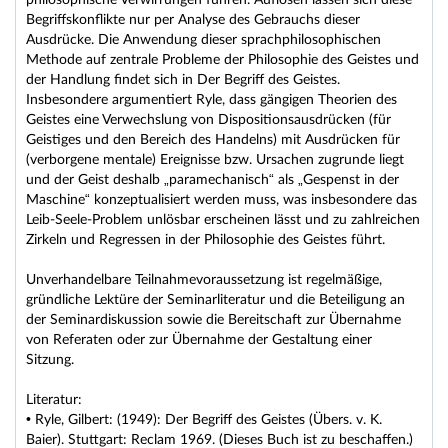
philosophische Verwirrungen führen. Auflösen lassen sich diese
Begriffskonflikte nur per Analyse des Gebrauchs dieser
Ausdrücke. Die Anwendung dieser sprachphilosophischen
Methode auf zentrale Probleme der Philosophie des Geistes und
der Handlung findet sich in Der Begriff des Geistes.
Insbesondere argumentiert Ryle, dass gängigen Theorien des
Geistes eine Verwechslung von Dispositionsausdrücken (für
Geistiges und den Bereich des Handelns) mit Ausdrücken für
(verborgene mentale) Ereignisse bzw. Ursachen zugrunde liegt
und der Geist deshalb „paramechanisch“ als „Gespenst in der
Maschine“ konzeptualisiert werden muss, was insbesondere das
Leib-Seele-Problem unlösbar erscheinen lässt und zu zahlreichen
Zirkeln und Regressen in der Philosophie des Geistes führt.
Unverhandelbare Teilnahmevoraussetzung ist regelmäßige,
gründliche Lektüre der Seminarliteratur und die Beteiligung an
der Seminardiskussion sowie die Bereitschaft zur Übernahme
von Referaten oder zur Übernahme der Gestaltung einer
Sitzung.
Literatur:
• Ryle, Gilbert: (1949): Der Begriff des Geistes (Übers. v. K.
Baier). Stuttgart: Reclam 1969. (Dieses Buch ist zu beschaffen.)