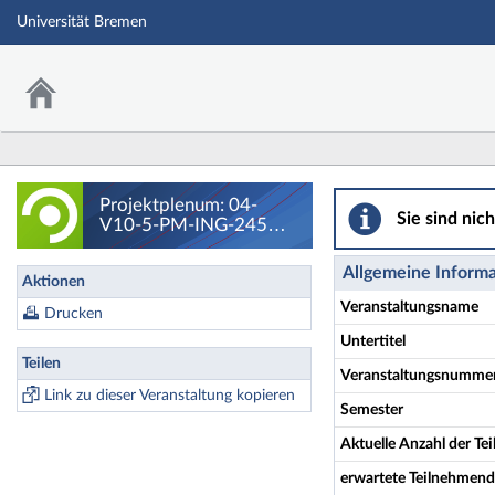
Universität Bremen
Projektplenum: 04
Projektplenum: 04-
Sie sind nic
V10-5-PM-ING-2459
Verfahrenstechnik der
Bierherstellung - Details
Allgemeine Inform
Aktionen
Veranstaltungsname
Drucken
Untertitel
Teilen
Veranstaltungsnumme
Link zu dieser Veranstaltung kopieren
Semester
Aktuelle Anzahl der T
erwartete Teilnehmen