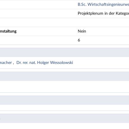
B.Sc. Wirtschaftsingenieurw
Projektplenum in der Kategor
nstaltung
Nein
6
nmacher
Dr. rer. nat. Holger Wessolowski
n