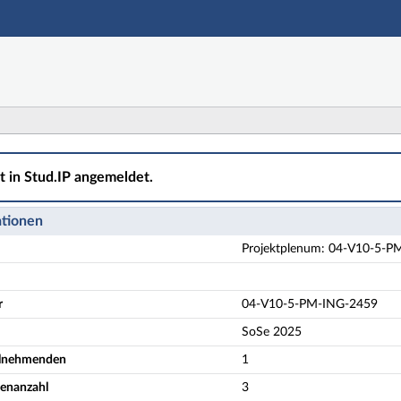
Hauptnavigation
Aktionen
Hauptinhalt
Fußzeile
-V10-5-PM-ING-2459 Verfahrenstechnik der Bierherstel
ht in Stud.IP angemeldet.
ationen
Projektplenum: 04-V10-5-PM
r
04-V10-5-PM-ING-2459
SoSe 2025
eilnehmenden
1
denanzahl
3