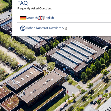
FAQ
Frequently Asked Questions
Deutsch
English
Hohen Kontrast aktivieren