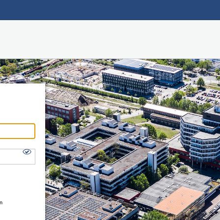
Hauptnavigation
Shibboleth Login
Fußzeile
en