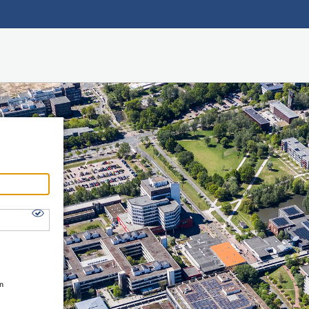
Hauptnavigation
Shibboleth Login
Fußzeile
en