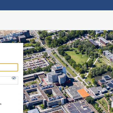
Hauptnavigation
Shibboleth Login
Fußzeile
en