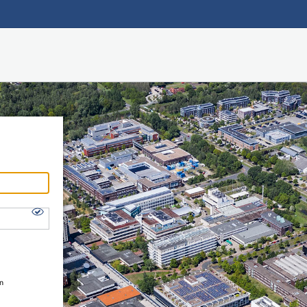
Hauptnavigation
Shibboleth Login
Fußzeile
en