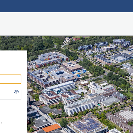
Hauptnavigation
Shibboleth Login
Fußzeile
en