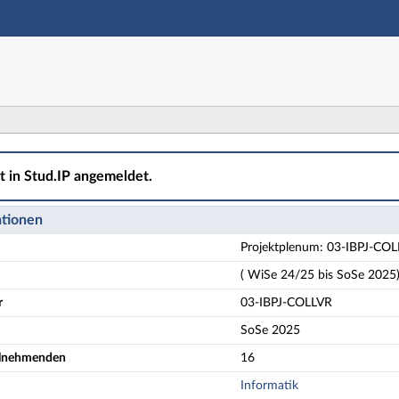
Hauptnavigation
Aktionen
Hauptinhalt
Fußzeile
-IBPJ-COLLVR Projekt CollabVR - Details
ht in Stud.IP angemeldet.
ationen
Projektplenum: 03-IBPJ-COL
( WiSe 24/25 bis SoSe 2025
r
03-IBPJ-COLLVR
SoSe 2025
eilnehmenden
16
Informatik