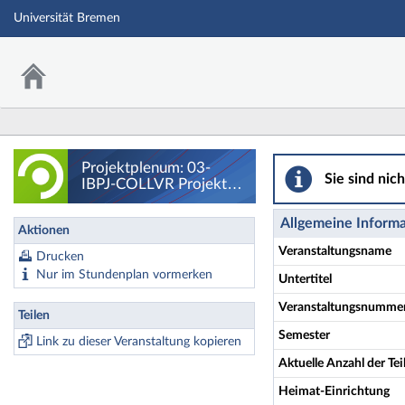
Universität Bremen
Projektplenum: 03
Projektplenum: 03-
Sie sind nic
IBPJ-COLLVR Projekt
CollabVR - Details
Allgemeine Inform
Aktionen
Veranstaltungsname
Drucken
Nur im Stundenplan vormerken
Untertitel
Veranstaltungsnumme
Teilen
Semester
Link zu dieser Veranstaltung kopieren
Aktuelle Anzahl der T
Heimat-Einrichtung