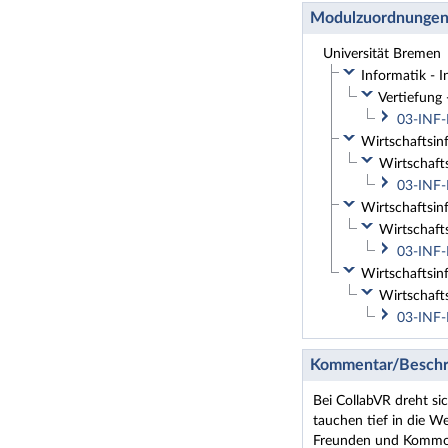
Modulzuordnunge
Universität Bremen
Informatik - I
Vertiefung 
03-INF-B
Wirtschaftsinf
Wirtschaft
03-INF-
Wirtschaftsinf
Wirtschafts
03-INF-
Wirtschaftsinf
Wirtschafts
03-INF-
Kommentar/Beschr
Bei CollabVR dreht si
tauchen tief in die W
Freunden und Kommoli