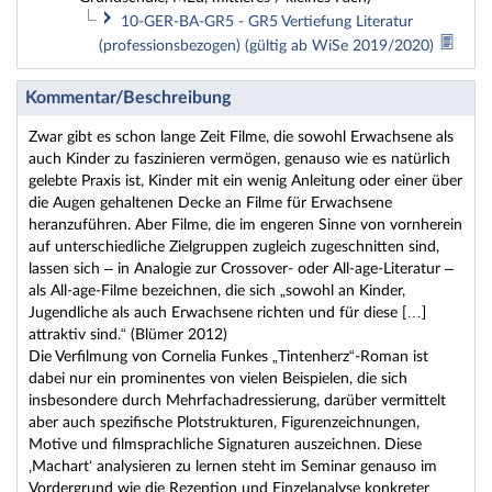
10-GER-BA-GR5 - GR5 Vertiefung Literatur
(professionsbezogen) (gültig ab WiSe 2019/2020)
Kommentar/Beschreibung
Zwar gibt es schon lange Zeit Filme, die sowohl Erwachsene als
auch Kinder zu faszinieren vermögen, genauso wie es natürlich
gelebte Praxis ist, Kinder mit ein wenig Anleitung oder einer über
die Augen gehaltenen Decke an Filme für Erwachsene
heranzuführen. Aber Filme, die im engeren Sinne von vornherein
auf unterschiedliche Zielgruppen zugleich zugeschnitten sind,
lassen sich – in Analogie zur Crossover- oder All-age-Literatur –
als All-age-Filme bezeichnen, die sich „sowohl an Kinder,
Jugendliche als auch Erwachsene richten und für diese […]
attraktiv sind.“ (Blümer 2012)
Die Verfilmung von Cornelia Funkes „Tintenherz“-Roman ist
dabei nur ein prominentes von vielen Beispielen, die sich
insbesondere durch Mehrfachadressierung, darüber vermittelt
aber auch spezifische Plotstrukturen, Figurenzeichnungen,
Motive und filmsprachliche Signaturen auszeichnen. Diese
‚Machart‘ analysieren zu lernen steht im Seminar genauso im
Vordergrund wie die Rezeption und Einzelanalyse konkreter