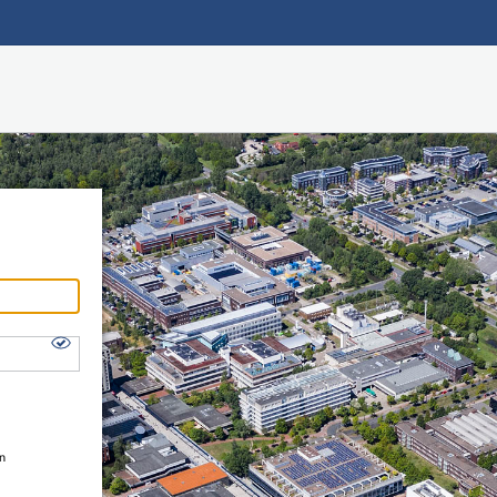
Hauptnavigation
Shibboleth Login
Fußzeile
en