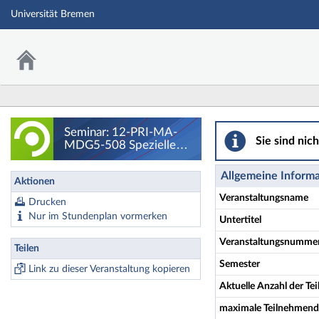
Universität Bremen
Seminar: 12-PRI-M
Seminar: 12-PRI-MA-
Sie sind nic
MDG5-508 Spezielle
Fragen der
Mathematikdidaktik III -
Allgemeine Inform
Aktionen
Gruppe 3 - Details
Veranstaltungsname
Drucken
Nur im Stundenplan vormerken
Untertitel
Veranstaltungsnumme
Teilen
Semester
Link zu dieser Veranstaltung kopieren
Aktuelle Anzahl der T
maximale Teilnehmend