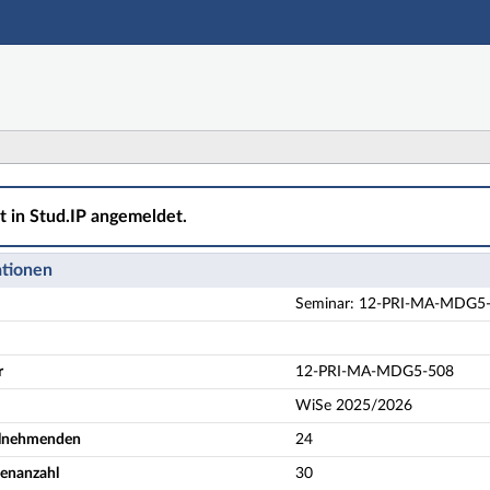
Hauptnavigation
Aktionen
Hauptinhalt
Fußzeile
A-MDG5-508 Spezielle Fragen der Mathematikdidaktik II
ht in Stud.IP angemeldet.
ationen
Seminar: 12-PRI-MA-MDG5-50
r
12-PRI-MA-MDG5-508
WiSe 2025/2026
eilnehmenden
24
enanzahl
30