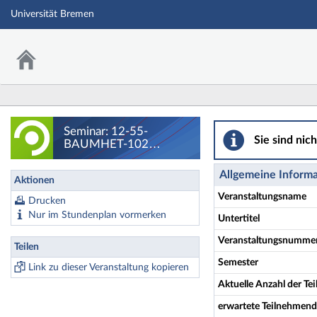
Universität Bremen
Seminar: 12-55-BA
Seminar: 12-55-
Sie sind nic
BAUMHET-102
Interkulturelles Training
- Details
Allgemeine Inform
Aktionen
Veranstaltungsname
Drucken
Nur im Stundenplan vormerken
Untertitel
Veranstaltungsnumme
Teilen
Semester
Link zu dieser Veranstaltung kopieren
Aktuelle Anzahl der T
erwartete Teilnehmen