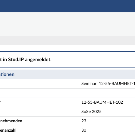
Hauptnavigation
Aktionen
Hauptinhalt
Fußzeile
UMHET-102 Interkulturelles Training - Details
ht in Stud.IP angemeldet.
ationen
Seminar: 12-55-BAUMHET-102 
r
12-55-BAUMHET-102
SoSe 2025
eilnehmenden
23
denanzahl
30