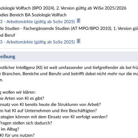
oziologie Vollfach (BPO 2024), 2. Version gültig ab WiSe 2025/2026
dies Bereich BA Soziologie Vollfach
3 - Arbeitsmärkte (gültig ab SoSe 2025)
e Studien - Fachergänzende Studien (AT MPO/BPO 2010), 1. Version gü
d Beruf
3 - Arbeitsmärkte (gültig ab SoSe 2025)
eibung
tlicher Intelligenz (KI) ist weit umfassender und tiefgreifender als bei 
le Branchen, Bereiche und Berufe und betrifft dabei nicht mehr nur die ma
n.
g wollen wir klären:
he Arten von KI es gibt?
insatz von KI bereits heute die Strukturen von Arbeit?
n hat KI auf Unternehmen und ihre Beschäftigten?
rategien können mit dem Einsatz von KI verfolgt werden?
Fragen stellen sich dadurch?
im Alltag?
KI für uns nutzen?