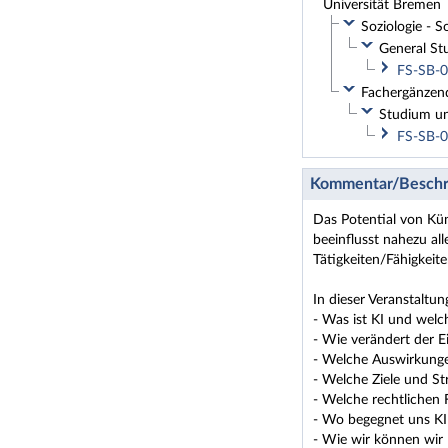
Universität Bremen
Soziologie - S
General Stu
FS-SB-0
Fachergänzend
Studium un
FS-SB-0
Kommentar/Beschr
Das Potential von Küns
beeinflusst nahezu al
Tätigkeiten/Fähigkeite
In dieser Veranstaltun
- Was ist KI und welc
- Wie verändert der E
- Welche Auswirkunge
- Welche Ziele und St
- Welche rechtlichen 
- Wo begegnet uns KI 
- Wie wir können wir 