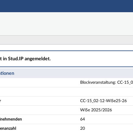
Hauptnavigation
Aktionen
Hauptinhalt
Fußzeile
g: CC-15_02-12-WiSe25-26 Künstliche Intelligenz in der 
ht in Stud.IP angemeldet.
ationen
Blockveranstaltung: CC-15_02
r
CC-15_02-12-WiSe25-26
WiSe 2025/2026
eilnehmenden
64
enanzahl
20