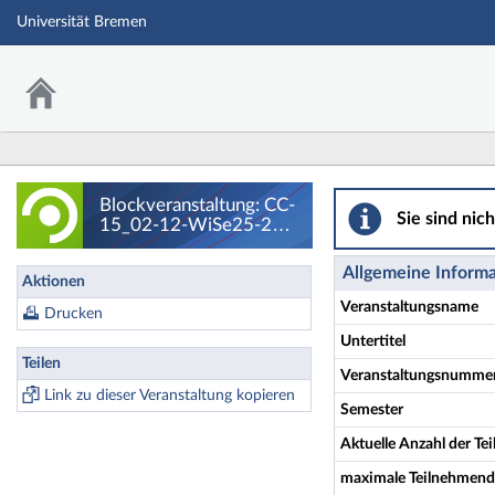
Universität Bremen
Blockveranstaltun
Blockveranstaltung: CC-
Sie sind nic
15_02-12-WiSe25-26
Künstliche Intelligenz in
der Arbeitswelt -
Allgemeine Inform
Aktionen
Details
Veranstaltungsname
Drucken
Untertitel
Teilen
Veranstaltungsnumme
Link zu dieser Veranstaltung kopieren
Semester
Aktuelle Anzahl der T
maximale Teilnehmend