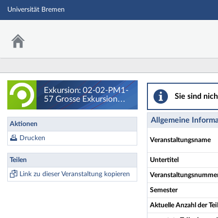
Universität Bremen
Exkursion: 02-02-
Exkursion: 02-02-PM1-
Sie sind nic
57 Grosse Exkursion
Süddeutsche Moore:
(Eifel-Schwarzwald-
Allgemeine Inform
Aktionen
Allgäu-Böhmerwald) -
Details
Drucken
Veranstaltungsname
Teilen
Untertitel
Link zu dieser Veranstaltung kopieren
Veranstaltungsnumme
Semester
Aktuelle Anzahl der T