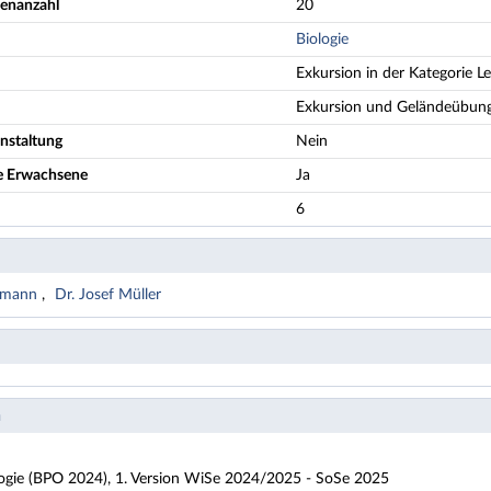
denanzahl
20
Biologie
Exkursion in der Kategorie L
Exkursion und Geländeübun
nstaltung
Nein
re Erwachsene
Ja
6
ttmann
Dr. Josef Müller
n
logie (BPO 2024), 1. Version WiSe 2024/2025 - SoSe 2025