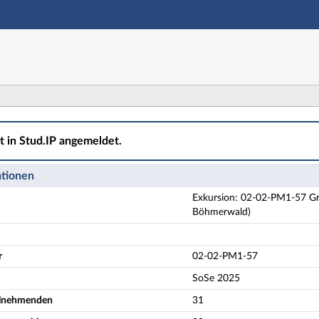
Hauptnavigation
Aktionen
Hauptinhalt
Fußzeile
PM1-57 Grosse Exkursion Süddeutsche Moore: (Eifel-Sc
ht in Stud.IP angemeldet.
ationen
Exkursion: 02-02-PM1-57 Gr
Böhmerwald)
r
02-02-PM1-57
SoSe 2025
eilnehmenden
31