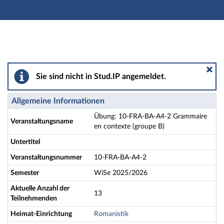
Hauptnavigation
Aktionen
Hauptinhalt
Fußzeile
Übung: 10-FRA-BA-A4-2 Grammaire en contexte (grou
Sie sind nicht in Stud.IP angemeldet.
Allgemeine Informationen
Übung: 10-FRA-BA-A4-2 Grammaire
Veranstaltungsname
en contexte (groupe B)
Untertitel
Veranstaltungsnummer
10-FRA-BA-A4-2
Semester
WiSe 2025/2026
Aktuelle Anzahl der
13
Teilnehmenden
Heimat-Einrichtung
Romanistik