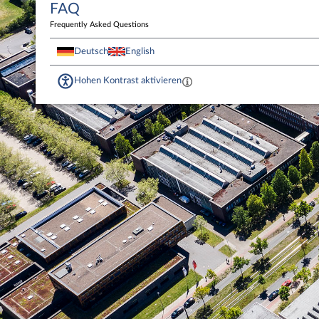
FAQ
Frequently Asked Questions
Deutsch
English
Hohen Kontrast aktivieren