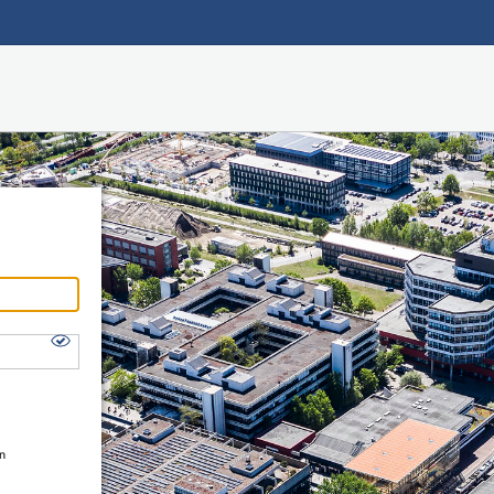
Hauptnavigation
Shibboleth Login
Fußzeile
en