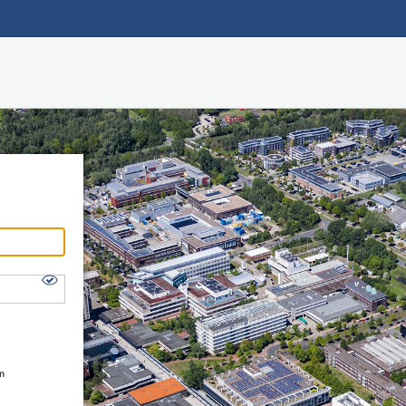
Hauptnavigation
Shibboleth Login
Fußzeile
en