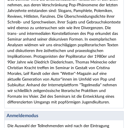
nehmen, aus deren Verschränkung Pop-Phänomene der letzten
Jahrzehnte entstanden sind: Slogans, Pamphlete, Polemiken,
Reviews, Hitlisten, Fanzines. Die Überschneidungsdichte ihrer
Schreib- und Sprechweisen, ihrer Sujets und Gebrauchskontexte
wird ebenso zu untersuchen sein wie ihre Divergenzen. Die
trans- und intermedialen Konstellationen des Pop erkundet das
Seminar anhand seiner diskursiven Formen. In exemplarischen
Analysen widmen wir uns einschlägigen popliterarischen Texten
und diskutieren ihre ästhetischen und praxeologischen
Implikationen. Protagonisten der Popliteratur der 1980er und
90er Jahre wie Diedrich Diederichsen, Thomas Meinecke oder
Christian Kracht treffen im Seminar in Gestalt von Cristina
Morales, Leif Randt oder dem "Wetter"-Magazin auf eine
aktuelle Generation von Autor*innen im Umfeld von Pop und
Subkultur. Anhand der Internetplattform "Tegelmedia" nehmen
wir schließlich zeitgenössische literarische Praktiken und
Formate ins Visier. Ziel des Seminars ist die Entwicklung eines
differenzierten Umgangs mit popförmigen Jugendkulturen.
Anmeldemodus
Die Auswahl der Teilnehmenden wird nach der Eintragung