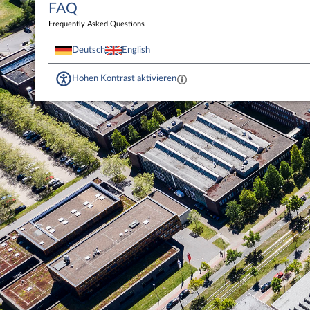
FAQ
Frequently Asked Questions
Deutsch
English
Hohen Kontrast aktivieren