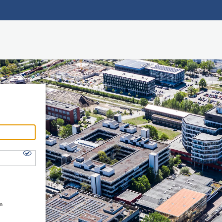
Hauptnavigation
Shibboleth Login
Fußzeile
en