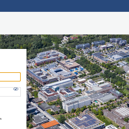
Hauptnavigation
Shibboleth Login
Fußzeile
en