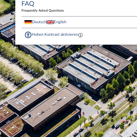
FAQ
Frequently Asked Questions
Deutsch
English
Hohen Kontrast aktivieren