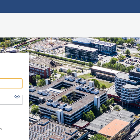
Hauptnavigation
Shibboleth Login
Fußzeile
en