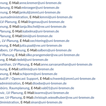
anung
, E-Mail:
anne.kremer@uni-bremen.de
Planung
, E-Mail:
mkroeger@uni-bremen.de
anung
, E-Mail:
jankul@zmml.uni-bremen.de
Raumadministration
, E-Mail:
lemmi@uni-bremen.de
 LV-Planung
, E-Mail:
lingenau@uni-bremen.de
lanung
, E-Mail:
tanja.litschel@vw.uni-bremen.de
-Planung
, E-Mail:
isabelma@uni-bremen.de
-Planung
, E-Mail:
bimi@uni-bremen.de
, LV-Planung
, E-Mail:
oechtering@uni-bremen.de
lanung
, E-Mail:
jutta.paal@vw.uni-bremen.de
lbers, LV-Planung
, E-Mail:
ealbers@uni-bremen.de
LV-Planung
, E-Mail:
silke.prangemeier@vw.uni-bremen.de
nung
, E-Mail:
riedel@uni-bremen.de
nanthan, LV-Planung
, E-Mail:
anne.sarvananthan@uni-bremen.de
anung
, E-Mail:
satilmis@uni-bremen.de
lanung
, E-Mail:
schiporm@uni-bremen.de
tud.IP / Opencast Support
, E-Mail:
schwenk@zmml.uni-bremen.de
administration
, E-Mail:
dtoebe@uni-bremen.de
gsbüro, Raumplanung
, E-Mail:
vab01@uni-bremen.de
vic, LV-Planung
, E-Mail:
iwarms@uni-bremen.de
ber, LV-Planung
, E-Mail:
christoph.wieselhuber@vw.uni-bremen.de
dministration
, E-Mail:
sinan@uni-bremen.de