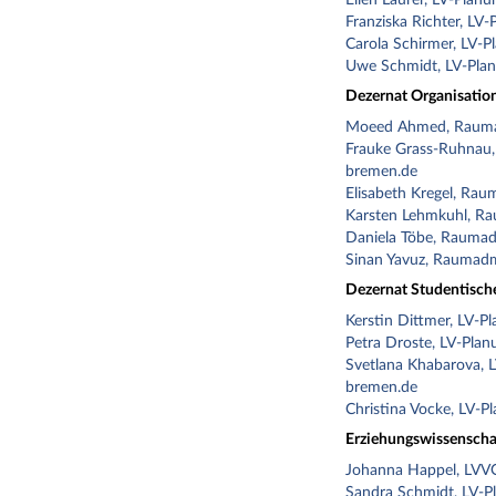
Ellen Laurer, LV-Planu
Franziska Richter, LV-
Carola Schirmer, LV-P
Uwe Schmidt, LV-Pla
Dezernat Organisation
Moeed Ahmed, Rauma
Frauke Grass-Ruhnau,
bremen.de
Elisabeth Kregel, Rau
Karsten Lehmkuhl, Ra
Daniela Töbe, Raumad
Sinan Yavuz, Raumadm
Dezernat Studentisch
Kerstin Dittmer, LV-P
Petra Droste, LV-Plan
Svetlana Khabarova, 
bremen.de
Christina Vocke, LV-P
Erziehungswissenscha
Johanna Happel, LVV
Sandra Schmidt, LV-P