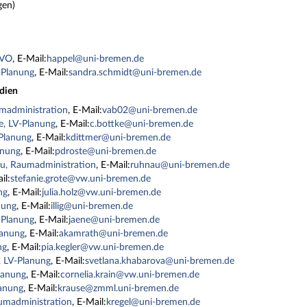
gen)
VVO
, E-Mail:
happel@uni-bremen.de
-Planung
, E-Mail:
sandra.schmidt@uni-bremen.de
dien
administration
, E-Mail:
vab02@uni-bremen.de
ke, LV-Planung
, E-Mail:
c.bottke@uni-bremen.de
-Planung
, E-Mail:
kdittmer@uni-bremen.de
anung
, E-Mail:
pdroste@uni-bremen.de
u, Raumadministration
, E-Mail:
ruhnau@uni-bremen.de
il:
stefanie.grote@vw.uni-bremen.de
ng
, E-Mail:
julia.holz@vw.uni-bremen.de
anung
, E-Mail:
illig@uni-bremen.de
V-Planung
, E-Mail:
jaene@uni-bremen.de
lanung
, E-Mail:
akamrath@uni-bremen.de
ng
, E-Mail:
pia.kegler@vw.uni-bremen.de
, LV-Planung
, E-Mail:
svetlana.khabarova@uni-bremen.de
Planung
, E-Mail:
cornelia.krain@vw.uni-bremen.de
lanung
, E-Mail:
krause@zmml.uni-bremen.de
aumadministration
, E-Mail:
kregel@uni-bremen.de