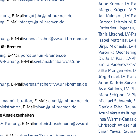
Anne Kremer, LV-Pl
Margot Kröger, LV-
anung
, E-Mail:
mgutjahr@uni-bremen.de
Jan Kulmann, LV-Pl
ung
, E-Mail:
btaeger@uni-bremen.de
Karsten Lehmkuhl, 
Katharina Lingenau,
Tanja Litschel, LV-P
anung
, E-Mail:
verena.fischer@vw.uni-bremen.de
Isabel Matthias, LV
Birgit Michaelis, LV
ität Bremen
Veronika Oechtering
ung
, E-Mail:
pdroste@uni-bremen.de
Dr. Jutta Paal, LV-P
LV-Planung
, E-Mail:
svetlana.khabarova@uni-
Emilia Paderewska-A
Silke Prangemeier, 
Jörg Riedel, LV-Pla
Anne-Kathrin Sarva
anung
, E-Mail:
verena.fischer@vw.uni-bremen.de
Ayla Satilmis, LV-Pl
Mara Schipor, LV-P
umadministration
, E-Mail:
lemmi@uni-bremen.de
Michael Schwenk, S
inistration
, E-Mail:
sinan@uni-bremen.de
Daniela Töbe, Raum
Azubi Veranstaltun
e Angelegenheiten
Insa Warms-Cangalo
LV-Planung
, E-Mail:
melanie.buschmann@vw.uni-
Christoph Wieselhu
Sinan Yavuz, Rauma