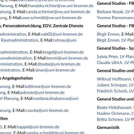
ng
, E-Mail:
ellen.laurer@vw.uni-bremen.de
General Studies - F
Planung
, E-Mail:
franziska.richter@vw.uni-bremen.de
lanung
, E-Mail:
carola.schirmer@vw.uni-bremen.de
Barbara Kozak, LV-
nung
, E-Mail:
uwe.schmidt@vw.uni-bremen.de
Yvonne Pannemann,
, Personalentwicklung, EDV, Zentrale Dienste
General Studies - F
dministration
, E-Mail:
vab02@uni-bremen.de
Birgit Ennen
, E-Mail
 Raumadministration
, E-Mail:
ruhnau@uni-
Birgit Ennen, LV-Pl
General Studies - S
madministration
, E-Mail:
kregel@uni-bremen.de
Sylvia Prien, LV-Pla
umadministration
, E-Mail:
lemmi@uni-bremen.de
Claudia Ulrich, LV-P
ministration
, E-Mail:
dtoebe@uni-bremen.de
inistration
, E-Mail:
sinan@uni-bremen.de
General Studies und 
e Angelegenheiten
Wiltrud Hoffmann, 
Juliane Schoppe, LV
lanung
, E-Mail:
kdittmer@uni-bremen.de
Friedrich Schorb, L
ung
, E-Mail:
pdroste@uni-bremen.de
LV-Planung
, E-Mail:
svetlana.khabarova@uni-
General Studies und
Beate Heitzhausen,
lanung
, E-Mail:
cvocke@uni-bremen.de
Nadine Ochmann, L
ften
Britta Schowe, LV-P
O
, E-Mail:
happel@uni-bremen.de
Germanistik
lanung
, E-Mail:
sandra.schmidt@uni-bremen.de