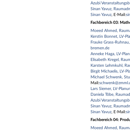
Azubi Veranstaltungs
Sinan Yavuz, Raumadm
Sinan Yavuz
, E-Mail:
s
Fachbereich 03: Math
Moeed Ahmed, Rauma
Kerstin Bonnet, LV-Pl
Frauke Grass-Ruhnau,
bremen.de
Anneke Haga, LV-Pla
Elisabeth Kregel, Rau
Karsten Lehmkuhl, Ra
Birgit Michaelis, LV-P
Michael Schwenk, Stu
Mail:
schwenk@zmml.u
Lars Siemer, LV-Planu
Daniela Töbe, Raumad
Azubi Veranstaltungs
Sinan Yavuz, Raumadm
Sinan Yavuz
, E-Mail:
s
Fachbereich 04: Prod
Moeed Ahmed, Rauma