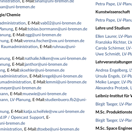
inistration
, E-Mail:
sinan@uni-bremen.de
Petra Pape, LV-Plan
inan@uni-bremen.de
Kunstwissenschaft
ogie/Chemie
Petra Pape, LV-Plan
dministration
, E-Mail:
vab02@uni-bremen.de
Lehre und Studium
Planung
, E-Mail:
tobias.borrmann@uni-bremen.de
lanung
, E-Mail:
egg@uni-bremen.de
Ellen Laurer, LV-Pla
anung
, E-Mail:
verena.fischer@vw.uni-bremen.de
Franziska Richter, L
 Raumadministration
, E-Mail:
ruhnau@uni-
Carola Schirmer, LV
Uwe Schmidt, LV-P
lanung
, E-Mail:
nathalie.hilken@vw.uni-bremen.de
Lehrveranstaltungen 
lanung
, E-Mail:
janthor@uni-bremen.de
ung
, E-Mail:
skoehler@uni-bremen.de
Andrea Engelberg, 
madministration
, E-Mail:
kregel@uni-bremen.de
Ursula Engels, LV-P
umadministration
, E-Mail:
lemmi@uni-bremen.de
Meike Langer, LV-P
.meyer@uni-bremen.de
Alexandra Protzek, 
mann
, E-Mail:
muewie@uni-bremen.de
Leibniz-Institut für
mann, LV-Planung
, E-Mail:
studienbuero.fb2@uni-
Birgit Taeger, LV-Pl
anung
, E-Mail:
katja.scheifele@vw.uni-bremen.de
M.Sc. Produktionst
d.IP / Opencast Support
, E-
Birgit Taeger, LV-Pl
ni-bremen.de
M.Sc. Space Enginee
ministration
, E-Mail:
dtoebe@uni-bremen.de