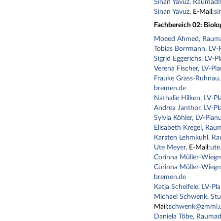
Sinan Yavuz, Raumadm
Sinan Yavuz
, E-Mail:
s
Fachbereich 02: Biol
Moeed Ahmed, Rauma
Tobias Borrmann, LV-
Sigrid Eggerichs, LV-P
Verena Fischer, LV-Pl
Frauke Grass-Ruhnau,
bremen.de
Nathalie Hilken, LV-P
Andrea Janthor, LV-P
Sylvia Köhler, LV-Plan
Elisabeth Kregel, Rau
Karsten Lehmkuhl, Ra
Ute Meyer
, E-Mail:
ute
Corinna Müller-Wieg
Corinna Müller-Wieg
bremen.de
Katja Scheifele, LV-Pl
Michael Schwenk, Stu
Mail:
schwenk@zmml.u
Daniela Töbe, Raumad