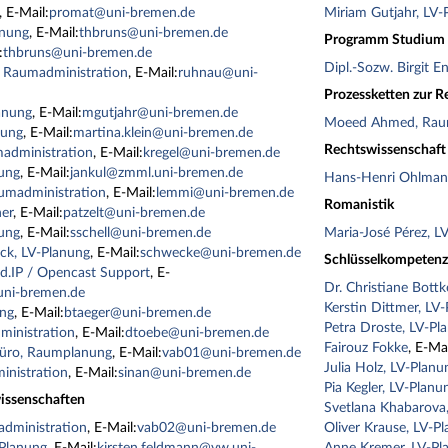
, E-Mail:
promat@uni-bremen.de
Miriam Gutjahr, LV-
anung
, E-Mail:
thbruns@uni-bremen.de
Programm Studium 
:
thbruns@uni-bremen.de
Dipl.-Sozw. Birgit E
 Raumadministration
, E-Mail:
ruhnau@uni-
Prozessketten zur 
anung
, E-Mail:
mgutjahr@uni-bremen.de
Moeed Ahmed, Raum
nung
, E-Mail:
martina.klein@uni-bremen.de
Rechtswissenschaft
madministration
, E-Mail:
kregel@uni-bremen.de
ung
, E-Mail:
jankul@zmml.uni-bremen.de
Hans-Henri Ohlman
umadministration
, E-Mail:
lemmi@uni-bremen.de
Romanistik
ner
, E-Mail:
patzelt@uni-bremen.de
nung
, E-Mail:
sschell@uni-bremen.de
Maria-José Pérez, L
ck, LV-Planung
, E-Mail:
schwecke@uni-bremen.de
Schlüsselkompeten
d.IP / Opencast Support
, E-
Dr. Christiane Bott
ni-bremen.de
Kerstin Dittmer, LV
ung
, E-Mail:
btaeger@uni-bremen.de
Petra Droste, LV-Pl
ministration
, E-Mail:
dtoebe@uni-bremen.de
Fairouz Fokke
, E-Mai
büro, Raumplanung
, E-Mail:
vab01@uni-bremen.de
Julia Holz, LV-Planu
inistration
, E-Mail:
sinan@uni-bremen.de
Pia Kegler, LV-Planu
issenschaften
Svetlana Khabarova
dministration
, E-Mail:
vab02@uni-bremen.de
Oliver Krause, LV-P