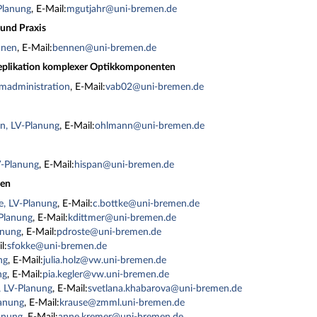
Planung
, E-Mail:
mgutjahr@uni-bremen.de
und Praxis
nnen
, E-Mail:
bennen@uni-bremen.de
Replikation komplexer Optikkomponenten
administration
, E-Mail:
vab02@uni-bremen.de
n, LV-Planung
, E-Mail:
ohlmann@uni-bremen.de
V-Planung
, E-Mail:
hispan@uni-bremen.de
zen
ke, LV-Planung
, E-Mail:
c.bottke@uni-bremen.de
-Planung
, E-Mail:
kdittmer@uni-bremen.de
anung
, E-Mail:
pdroste@uni-bremen.de
l:
sfokke@uni-bremen.de
ng
, E-Mail:
julia.holz@vw.uni-bremen.de
ng
, E-Mail:
pia.kegler@vw.uni-bremen.de
, LV-Planung
, E-Mail:
svetlana.khabarova@uni-bremen.de
lanung
, E-Mail:
krause@zmml.uni-bremen.de