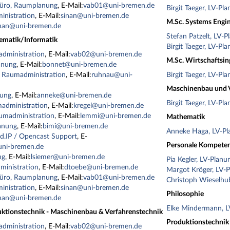
büro, Raumplanung
, E-Mail:
vab01@uni-bremen.de
Birgit Taeger, LV-Pl
inistration
, E-Mail:
sinan@uni-bremen.de
M.Sc. Systems Engi
inan@uni-bremen.de
Stefan Patzelt, LV-P
ematik/Informatik
Birgit Taeger, LV-Pl
dministration
, E-Mail:
vab02@uni-bremen.de
M.Sc. Wirtschaftsi
anung
, E-Mail:
bonnet@uni-bremen.de
 Raumadministration
, E-Mail:
ruhnau@uni-
Birgit Taeger, LV-Pl
Maschinenbau und V
nung
, E-Mail:
anneke@uni-bremen.de
Birgit Taeger, LV-Pl
madministration
, E-Mail:
kregel@uni-bremen.de
umadministration
, E-Mail:
lemmi@uni-bremen.de
Mathematik
lanung
, E-Mail:
bimi@uni-bremen.de
Anneke Haga, LV-Pl
d.IP / Opencast Support
, E-
Personale Kompete
ni-bremen.de
ng
, E-Mail:
lsiemer@uni-bremen.de
Pia Kegler, LV-Planu
ministration
, E-Mail:
dtoebe@uni-bremen.de
Margot Kröger, LV-
büro, Raumplanung
, E-Mail:
vab01@uni-bremen.de
Christoph Wieselhu
inistration
, E-Mail:
sinan@uni-bremen.de
Philosophie
inan@uni-bremen.de
Elke Mindermann, L
uktionstechnik - Maschinenbau & Verfahrenstechnik
Produktionstechnik
dministration
, E-Mail:
vab02@uni-bremen.de