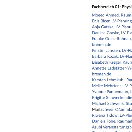
Fachbereich 01: Physi
Moeed Ahmed, Rauma
Enis Bicer, LV-Planung
Anja Gatzka, LV-Plan
Daniela Graske, LV-Pl
Frauke Grass-Ruhnau,
bremen.de
Kerstin Janssen, LV-P
Barbara Kozak, LV-Pl
Elisabeth Kregel, Rau
Annette Ladstätter-W
bremen.de
Karsten Lehmkuhl, Ra
Meike Mehrtens, LV-P
Yvonne Pannemann, L
Brigitte Schweckendie
Michael Schwenk, Stu
Mail:
schwenk@zmml.u
Riwana Tidow, LV-Pla
Daniela Töbe, Raumad
Azubi Veranstaltungs