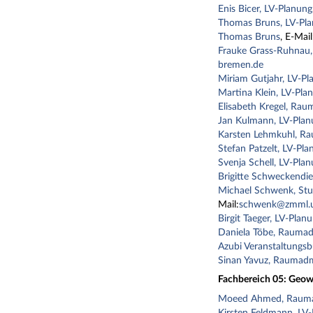
Enis Bicer, LV-Planung
Thomas Bruns, LV-Pl
Thomas Bruns
, E-Mail
Frauke Grass-Ruhnau,
bremen.de
Miriam Gutjahr, LV-Pl
Martina Klein, LV-Pla
Elisabeth Kregel, Rau
Jan Kulmann, LV-Plan
Karsten Lehmkuhl, Ra
Stefan Patzelt, LV-Pla
Svenja Schell, LV-Pla
Brigitte Schweckendie
Michael Schwenk, Stu
Mail:
schwenk@zmml.u
Birgit Taeger, LV-Plan
Daniela Töbe, Raumad
Azubi Veranstaltungs
Sinan Yavuz, Raumadm
Fachbereich 05: Geow
Moeed Ahmed, Rauma