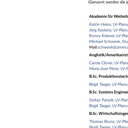
(Genannt werden die j
Akademie für Weiterb
Katrin Heins, LV-Plan
Jörg Kastens, LV-Plan
Ronny Krämer, LV-Pl
Michael Schwenk, Stu
Mail:
schwenk@zmml.u
Anglistik/Amerikanist
Carola Clüver, LV-Pla
Maria-José Pérez, LV-
B.Sc. Produktionstec
Birgit Taeger, LV-Plan
B.Sc. Systems Enginee
Stefan Patzelt, LV-Pla
Birgit Taeger, LV-Plan
B.Sc. Wirtschaftsing
Thomas Bruns, LV-Pl
Birgit Taeger, LV-Plan