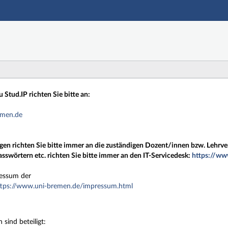
Hauptnavigation
Zweite Navigationsebene
Dritte Navigationsebene
Hauptinhalt
Fußzeile
 Stud.IP richten Sie bitte an:
emen.de
gen richten Sie bitte immer an die zuständigen Dozent/innen bzw. Lehrve
swörtern etc. richten Sie bitte immer an den IT-Servicedesk:
https://ww
ressum der
ttps://www.uni-bremen.de/impressum.html
sind beteiligt: