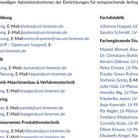
eweiligen AdministratorInnen der Einrichtungen für entsprechende Anfra
ildung
Fachdidaktik
ung
, E-Mail:
kheins@uni-bremen.de
Johanna Happel, L
ung
, E-Mail:
jkastens@uni-bremen.de
Sandra Schmidt, LV
anung
, E-Mail:
ronny.kraemer@vw.uni-bremen.de
Fachergänzende Stu
d.IP / Opencast Support
, E-
Moeed Ahmed, Raum
ni-bremen.de
Dr. Christiane Bott
ik
Kerstin Dittmer, LV
nung
, E-Mail:
cluever@uni-bremen.de
Petra Droste, LV-Pl
Planung
, E-Mail:
hispan@uni-bremen.de
Frauke Grass-Ruhna
Stefanie Grote
, E-Ma
hnik-Maschinenbau & Verfahrenstechnik
Julia Holz, LV-Planu
ung
, E-Mail:
btaeger@uni-bremen.de
Henrike Illig, LV-Pl
Friederike Jaene, L
ring
Anja Kamrath, LV-P
ner
, E-Mail:
patzelt@uni-bremen.de
Pia Kegler, LV-Planu
ung
, E-Mail:
btaeger@uni-bremen.de
Svetlana Khabarova
enieurwesen Produktionstechnik
Cornelia Krain, LV-
Oliver Krause, LV-P
anung
, E-Mail:
thbruns@uni-bremen.de
Elisabeth Kregel, R
ung
, E-Mail:
btaeger@uni-bremen.de