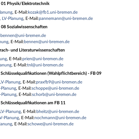
B 01 Physik/Elektrotechnik
Planung
, E-Mail:
kozak@fb1.uni-bremen.de
 LV-Planung
, E-Mail:
pannemann@uni-bremen.de
B 08 Sozialwissenschaften
:
bennen@uni-bremen.de
anung
, E-Mail:
bennen@uni-bremen.de
prach- und Literaturwissenschaften
nung
, E-Mail:
prien@uni-bremen.de
lanung
, E-Mail:
tnl@uni-bremen.de
Schlüsselqualifikationen (Wahlpflichtbereich) - FB 09
LV-Planung
, E-Mail:
praxfb9@uni-bremen.de
-Planung
, E-Mail:
schoppe@uni-bremen.de
V-Planung
, E-Mail:
schorb@uni-bremen.de
 Schlüsselqualifikationen am FB 11
 LV-Planung
, E-Mail:
bheitz@uni-bremen.de
V-Planung
, E-Mail:
nochmann@uni-bremen.de
lanung
, E-Mail:
schowe@uni-bremen.de