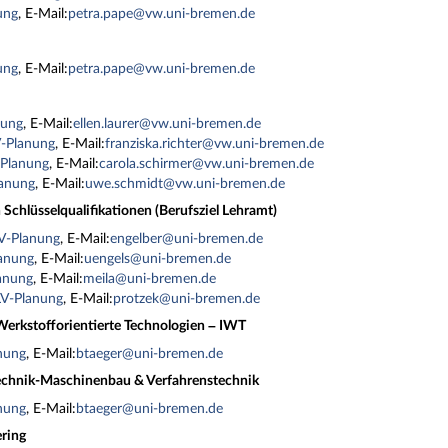
ung
, E-Mail:
petra.pape@vw.uni-bremen.de
ung
, E-Mail:
petra.pape@vw.uni-bremen.de
nung
, E-Mail:
ellen.laurer@vw.uni-bremen.de
V-Planung
, E-Mail:
franziska.richter@vw.uni-bremen.de
-Planung
, E-Mail:
carola.schirmer@vw.uni-bremen.de
lanung
, E-Mail:
uwe.schmidt@vw.uni-bremen.de
Schlüsselqualifikationen (Berufsziel Lehramt)
LV-Planung
, E-Mail:
engelber@uni-bremen.de
lanung
, E-Mail:
uengels@uni-bremen.de
lanung
, E-Mail:
meila@uni-bremen.de
LV-Planung
, E-Mail:
protzek@uni-bremen.de
 Werkstofforientierte Technologien – IWT
anung
, E-Mail:
btaeger@uni-bremen.de
echnik-Maschinenbau & Verfahrenstechnik
anung
, E-Mail:
btaeger@uni-bremen.de
ring