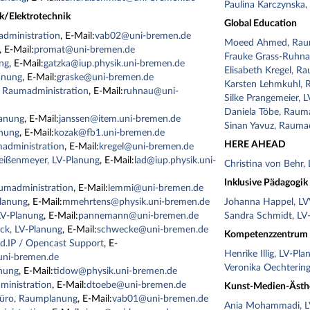
Paulina Karczynska,
k/Elektrotechnik
Global Education
dministration
, E-Mail:
vab02@uni-bremen.de
Moeed Ahmed, Raum
, E-Mail:
promat@uni-bremen.de
Frauke Grass-Ruhna
ung
, E-Mail:
gatzka@iup.physik.uni-bremen.de
Elisabeth Kregel, R
anung
, E-Mail:
graske@uni-bremen.de
Karsten Lehmkuhl, 
 Raumadministration
, E-Mail:
ruhnau@uni-
Silke Prangemeier, 
Daniela Töbe, Raum
lanung
, E-Mail:
janssen@item.uni-bremen.de
Sinan Yavuz, Rauma
anung
, E-Mail:
kozak@fb1.uni-bremen.de
HERE AHEAD
madministration
, E-Mail:
kregel@uni-bremen.de
eißenmeyer, LV-Planung
, E-Mail:
lad@iup.physik.uni-
Christina von Behr,
Inklusive Pädagogik
umadministration
, E-Mail:
lemmi@uni-bremen.de
lanung
, E-Mail:
mmehrtens@physik.uni-bremen.de
Johanna Happel, L
V-Planung
, E-Mail:
pannemann@uni-bremen.de
Sandra Schmidt, LV
ck, LV-Planung
, E-Mail:
schwecke@uni-bremen.de
Kompetenzzentrum F
d.IP / Opencast Support
, E-
Henrike Illig, LV-Pl
ni-bremen.de
Veronika Oechtering
nung
, E-Mail:
tidow@physik.uni-bremen.de
ministration
, E-Mail:
dtoebe@uni-bremen.de
Kunst-Medien-Ästhe
büro, Raumplanung
, E-Mail:
vab01@uni-bremen.de
Ania Mohammadi, L