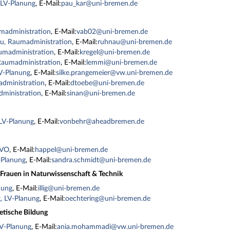
 LV-Planung
, E-Mail:
pau_kar@uni-bremen.de
administration
, E-Mail:
vab02@uni-bremen.de
u, Raumadministration
, E-Mail:
ruhnau@uni-bremen.de
aumadministration
, E-Mail:
kregel@uni-bremen.de
Raumadministration
, E-Mail:
lemmi@uni-bremen.de
LV-Planung
, E-Mail:
silke.prangemeier@vw.uni-bremen.de
administration
, E-Mail:
dtoebe@uni-bremen.de
dministration
, E-Mail:
sinan@uni-bremen.de
 LV-Planung
, E-Mail:
vonbehr@aheadbremen.de
VVO
, E-Mail:
happel@uni-bremen.de
-Planung
, E-Mail:
sandra.schmidt@uni-bremen.de
rauen in Naturwissenschaft & Technik
anung
, E-Mail:
illig@uni-bremen.de
, LV-Planung
, E-Mail:
oechtering@uni-bremen.de
tische Bildung
V-Planung
, E-Mail:
ania.mohammadi@vw.uni-bremen.de