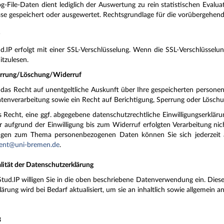
g-File-Daten dient lediglich der Auswertung zu rein statistischen Evalu
e gespeichert oder ausgewertet. Rechtsgrundlage für die vorübergehende 
g
.IP erfolgt mit einer SSL-Verschlüsselung.
Wenn die SSL-Verschlüsselung
tzulesen.
errung/Löschung/Widerruf
it das Recht auf unentgeltliche Auskunft über Ihre gespeicherten pers
enverarbeitung sowie ein Recht auf Berichtigung, Sperrung oder Löschu
 Recht, eine ggf. abgegebene datenschutzrechtliche Einwilligungserkläru
r aufgrund der Einwilligung bis zum Widerruf erfolgten Verarbeitung ni
agen zum Thema personenbezogenen Daten können Sie sich jederzeit 
ent@uni-bremen.de
.
alität der Datenschutzerklärung
ud.IP willigen Sie in die oben beschriebene Datenverwendung ein. Diese 
lärung wird bei Bedarf aktualisiert, um sie an inhaltlich sowie allgemein
3