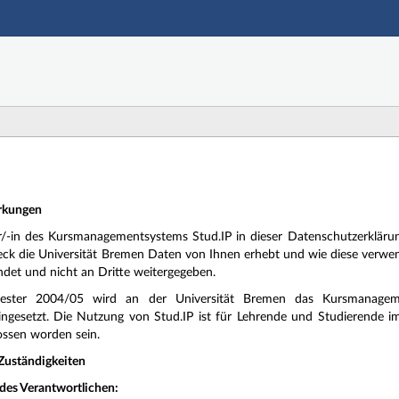
Hauptnavigation
Zweite Navigationsebene
Dritte Navigationsebene
Hauptinhalt
Fußzeile
erkungen
er/-in des Kursmanagementsystems Stud.IP in dieser Datenschutzerklär
k die Universität Bremen Daten von Ihnen erhebt und wie diese verwen
ndet und nicht an Dritte weitergegeben.
ster 2004/05 wird an der Universität Bremen das Kursmanagementsy
ingesetzt. Die Nutzung von Stud.IP ist für Lehrende und Studierende im 
ssen worden sein.
 Zuständigkeiten
 des Verantwortlichen: