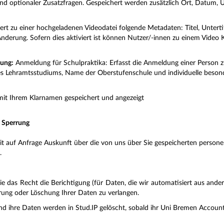
nd optionaler Zusatzfragen. Gespeichert werden zusätzlich Ort, Datum, U
hert zu einer hochgeladenen Videodatei folgende Metadaten: Titel, Unterti
Änderung.
Sofern dies aktiviert ist können Nutzer/-innen zu einem Video
dung:
Anmeldung für Schulpraktika: Erfasst die Anmeldung einer Person 
es Lehramtsstudiums, Name der Oberstufenschule und individuelle beso
mit Ihrem Klarnamen gespeichert und angezeigt
, Sperrung
rzeit auf Anfrage Auskunft über die von uns über Sie gespeicherten per
.
 das Recht die Berichtigung (für Daten, die wir automatisiert aus ander
errung oder Löschung Ihrer Daten zu verlangen.
nd ihre Daten werden in Stud.IP gelöscht, sobald ihr Uni Bremen Account