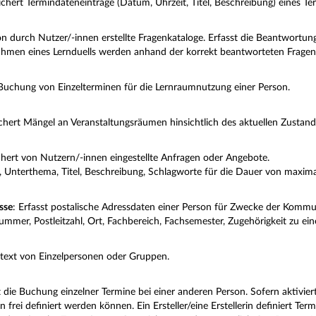
chert Termindateneinträge (Datum, Uhrzeit, Titel, Beschreibung) eines Te
n durch Nutzer/-innen erstellte Fragenkataloge. Erfasst die Beantwortun
ahmen eines Lernduells werden anhand der korrekt beantworteten Fragen 
 Buchung von Einzelterminen für die Lernraumnutzung einer Person.
hert Mängel an Veranstaltungsräumen hinsichtlich des aktuellen Zustan
hert von Nutzern/-innen eingestellte Anfragen oder Angebote.
 Unterthema, Titel, Beschreibung, Schlagworte für die Dauer von maxima
sse
: Erfasst postalische Adressdaten einer Person für Zwecke der Kommun
mmer, Postleitzahl, Ort, Fachbereich, Fachsemester, Zugehörigkeit zu
ßtext von Einzelpersonen oder Gruppen.
 die Buchung einzelner Termine bei einer anderen Person. Sofern aktivi
in frei definiert werden können.
Ein Ersteller/eine Erstellerin definiert T