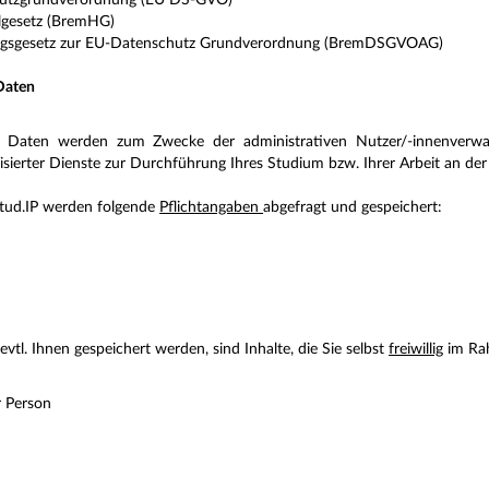
hutzgrundverordnung (EU DS-GVO)
lgesetz (BremHG)
ngsgesetz zur EU-Datenschutz Grundverordnung (BremDSGVOAG)
Daten
e Daten werden zum Zwecke der administrativen Nutzer/-innenverwal
lisierter Dienste zur Durchführung Ihres Studium bzw. Ihrer Arbeit an de
Stud.IP werden folgende
Pflichtangaben
abgefragt und gespeichert:
evtl. Ihnen gespeichert werden, sind Inhalte, die Sie selbst
freiwillig
im Rah
r Person