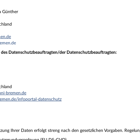
ta Günther
chland
en.de
emen.de
t des Datenschutzbeauftragten/der Datenschutzbeauftragten:
chland
ni-bremen.de
men.de/infoportal-datenschutz
ung Ihrer Daten erfolgt streng nach den gesetzlichen Vorgaben. Regelung