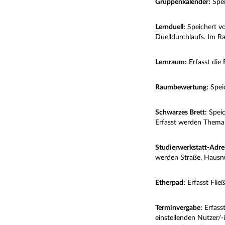
Gruppenkalender:
Spei
Lernduell:
Speichert vo
Duelldurchlaufs. Im R
Lernraum:
Erfasst die
Raumbewertung:
Speic
Schwarzes Brett:
Speic
Erfasst werden Thema,
Studierwerkstatt-Adre
werden Straße, Hausnu
Etherpad:
Erfasst Flie
Terminvergabe:
Erfasst
einstellenden Nutzer/-