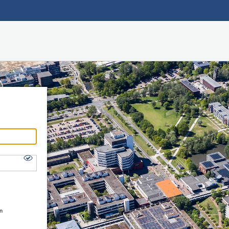
Hauptnavigation
Shibboleth Login
Fußzeile
en