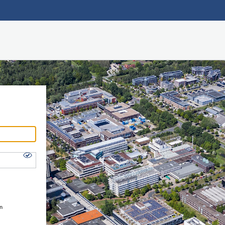
Hauptnavigation
Shibboleth Login
Fußzeile
en