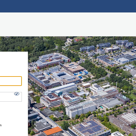
Hauptnavigation
Shibboleth Login
Fußzeile
en