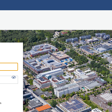
Hauptnavigation
Shibboleth Login
Fußzeile
en