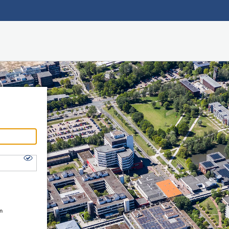
Hauptnavigation
Shibboleth Login
Fußzeile
en