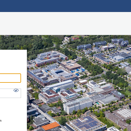
Hauptnavigation
Shibboleth Login
Fußzeile
en