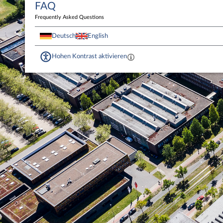
FAQ
Frequently Asked Questions
Deutsch
English
Hohen Kontrast aktivieren