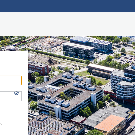
Hauptnavigation
Shibboleth Login
Fußzeile
en