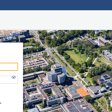
Hauptnavigation
Shibboleth Login
Fußzeile
en