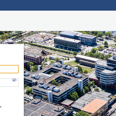
Hauptnavigation
Shibboleth Login
Fußzeile
en