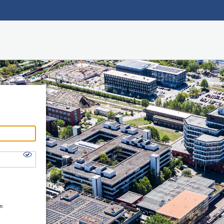
Hauptnavigation
Shibboleth Login
Fußzeile
en