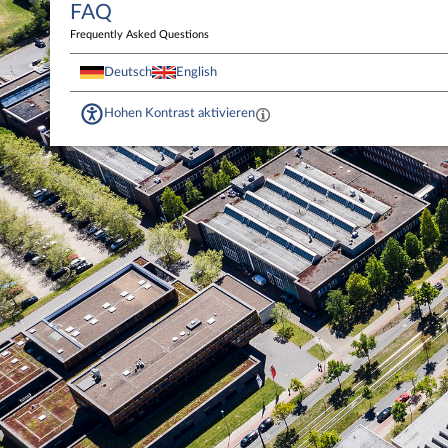
FAQ
Frequently Asked Questions
Deutsch
English
Hohen Kontrast aktivieren