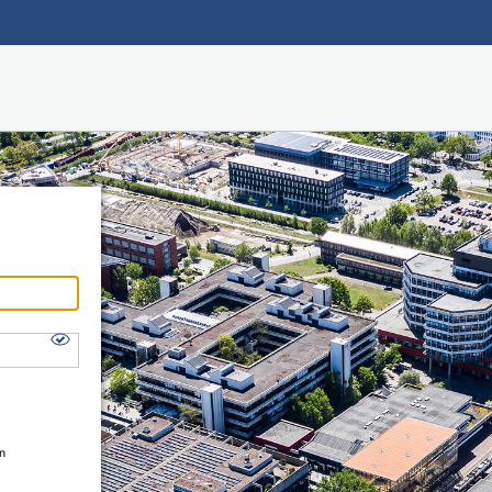
Hauptnavigation
Shibboleth Login
Fußzeile
en