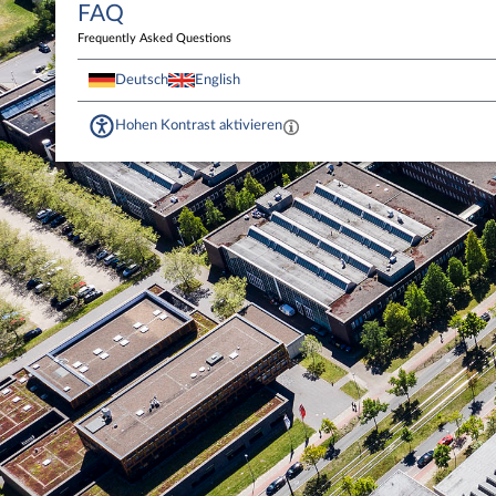
FAQ
Frequently Asked Questions
Deutsch
English
Hohen Kontrast aktivieren