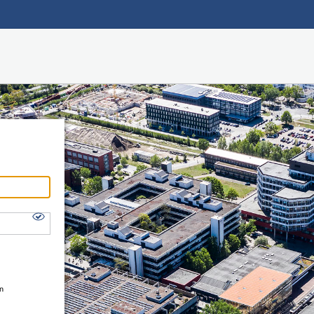
Hauptnavigation
Shibboleth Login
Fußzeile
en