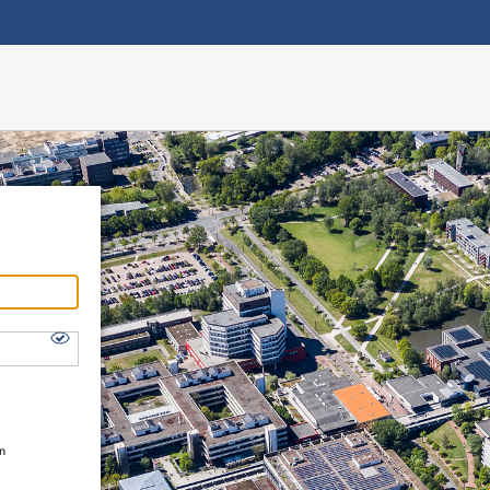
Hauptnavigation
Shibboleth Login
Fußzeile
en