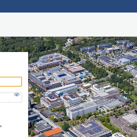
Hauptnavigation
Shibboleth Login
Fußzeile
en