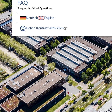
FAQ
Frequently Asked Questions
Deutsch
English
Hohen Kontrast aktivieren