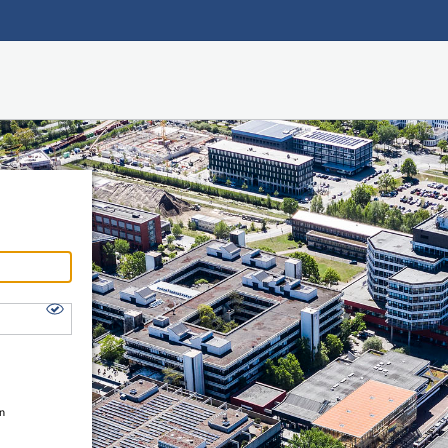
Hauptnavigation
Shibboleth Login
Fußzeile
en