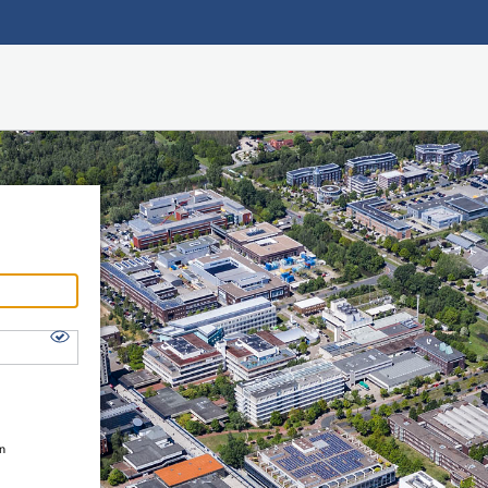
Hauptnavigation
Shibboleth Login
Fußzeile
en