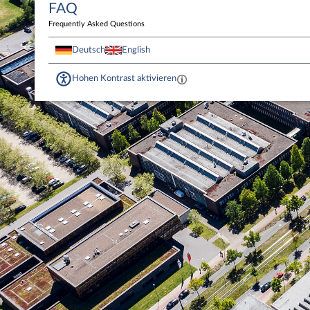
FAQ
Frequently Asked Questions
Deutsch
English
Hohen Kontrast aktivieren