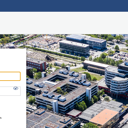
Hauptnavigation
Shibboleth Login
Fußzeile
en