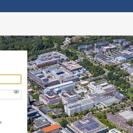
Hauptnavigation
Shibboleth Login
Fußzeile
en