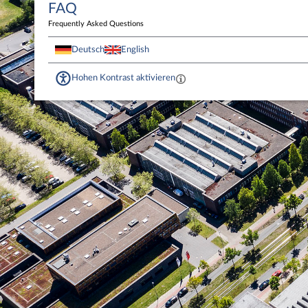
FAQ
Frequently Asked Questions
Deutsch
English
Hohen Kontrast aktivieren