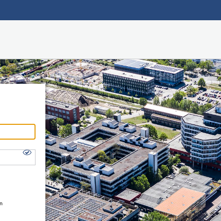
Hauptnavigation
Shibboleth Login
Fußzeile
en