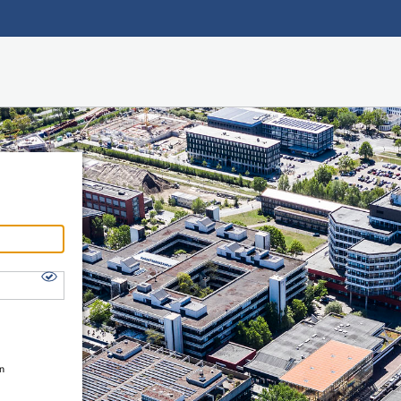
Hauptnavigation
Shibboleth Login
Fußzeile
en