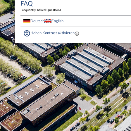
FAQ
Frequently Asked Questions
Deutsch
English
Hohen Kontrast aktivieren