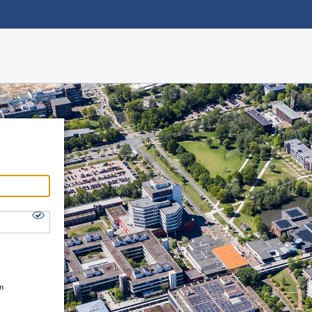
Hauptnavigation
Shibboleth Login
Fußzeile
en