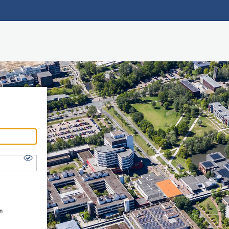
Hauptnavigation
Shibboleth Login
Fußzeile
en