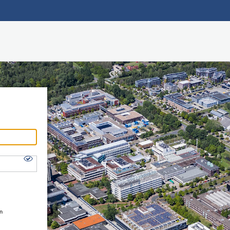
Hauptnavigation
Shibboleth Login
Fußzeile
en