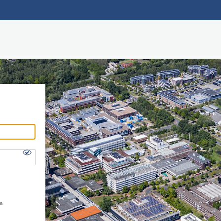
Hauptnavigation
Shibboleth Login
Fußzeile
en