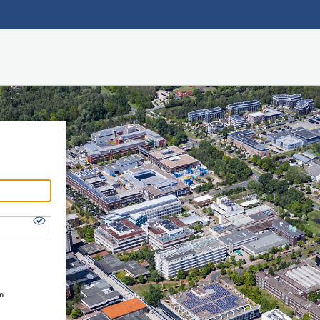
Hauptnavigation
Shibboleth Login
Fußzeile
en