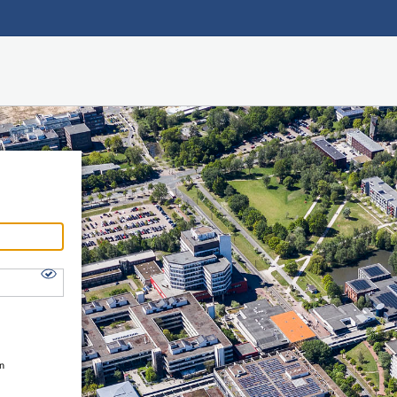
Hauptnavigation
Shibboleth Login
Fußzeile
en