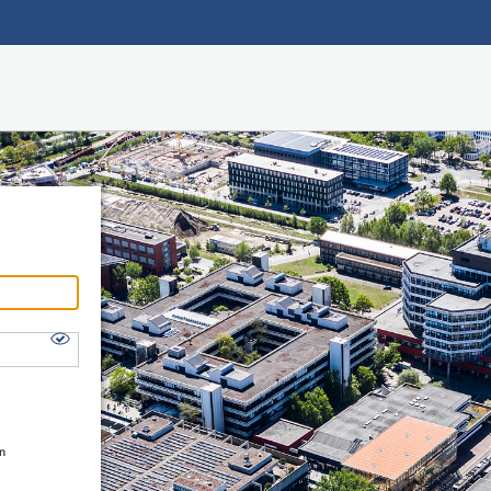
Hauptnavigation
Shibboleth Login
Fußzeile
en