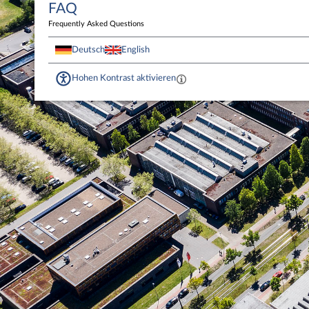
FAQ
Frequently Asked Questions
Deutsch
English
Hohen Kontrast aktivieren